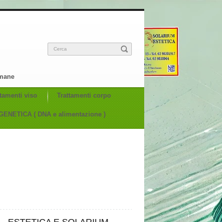
Cerca
imane
ttamenti viso
Trattamenti corpo
ENETICA ( DNA e alimentazione )