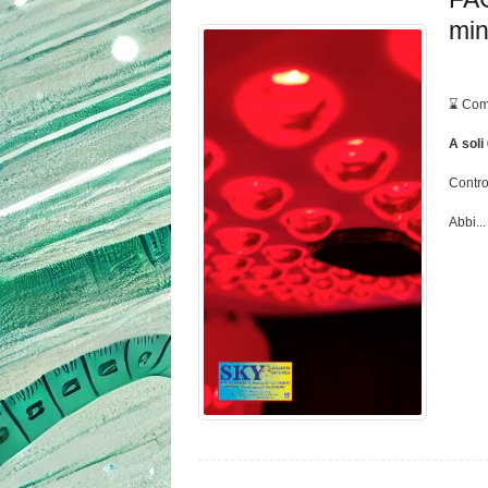
min
⌛ Com
A soli
Contro
Abbi...