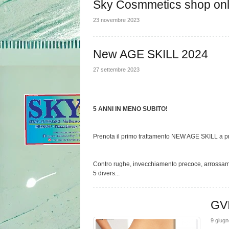
Sky Cosmmetics shop onl
23 novembre 2023
New AGE SKILL 2024
27 settembre 2023
5 ANNI IN MENO SUBITO!
Prenota il primo trattamento NEW AGE SKILL a p
Contro rughe, invecchiamento precoce, arrossam
5 divers...
GV
9 giug