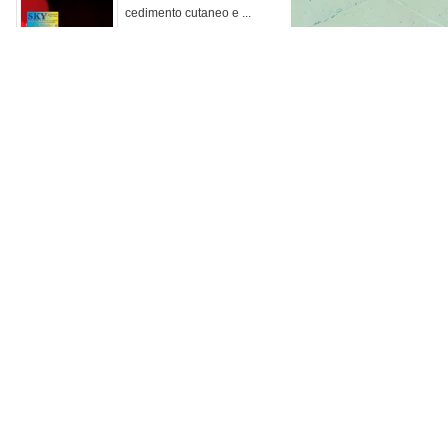
cedimento cutaneo e ...
Sky Cosmmetics shop
online
23 novembre 2023
New AGE SKILL 2024
5 ANNI IN MENO SUBITO!
Prenota il pri...
27 settembre 2023
GVIBER SLIM
Ti piacerebbe avere
gambe leggere e ridur...
9 giugno 2023