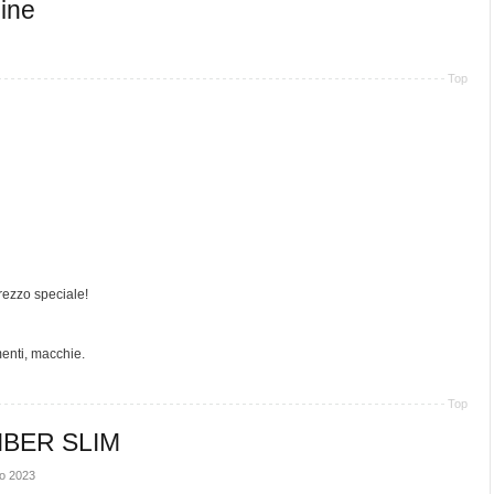
ine
Top
rezzo speciale!
enti, macchie.
Top
IBER SLIM
no 2023