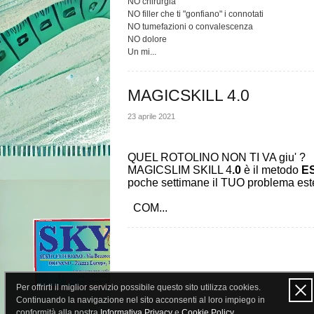
NO chirurgia
NO filler che ti "gonfiano" i connotati
NO tumefazioni o convalescenza
NO dolore
Un mi...
MAGICSKILL 4.0
23 aprile 2021
QUEL ROTOLINO NON TI VA giu' ?
MAGICSLIM SKILL 4
.0
è il metodo
ES
poche settimane il TUO problema este
COM...
Per offrirti il miglior servizio possibile questo sito utilizza cookies.
Continuando la navigazione nel sito acconsenti al loro impiego in
conformità alla nostra
Informativa Privacy
e
Cookie Policy