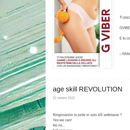
Ti pia
GVIBE
E tu co
✅PANC
age skill REVOLUTION
22 ottobre 2022
Ringiovanire la pelle in solo 4/5 settimane ?
Yes we can!
No no...