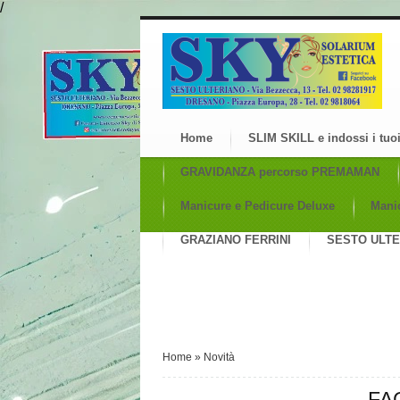
/
Home
SLIM SKILL e indossi i tuoi
GRAVIDANZA percorso PREMAMAN
Manicure e Pedicure Deluxe
Manic
GRAZIANO FERRINI
SESTO ULTER
Home
»
Novità
FAC