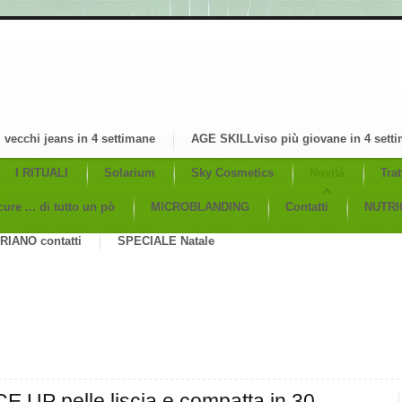
 vecchi jeans in 4 settimane
AGE SKILLviso più giovane in 4 sett
I RITUALI
Solarium
Sky Cosmetics
Novità
Tra
ure ... di tutto un pò
MICROBLANDING
Contatti
NUTRIG
IANO contatti
SPECIALE Natale
E UP pelle liscia e compatta in 30