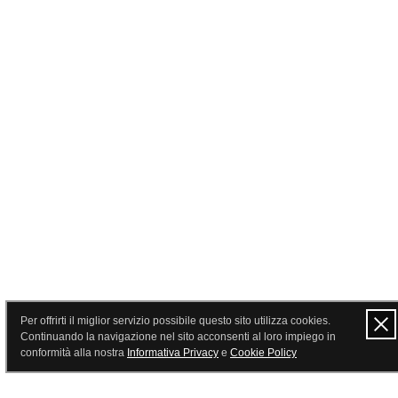
Per offrirti il miglior servizio possibile questo sito utilizza cookies.
Continuando la navigazione nel sito acconsenti al loro impiego in
conformità alla nostra
Informativa Privacy
e
Cookie Policy