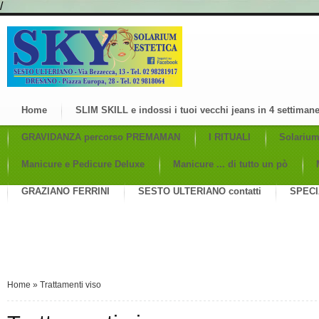
/
Home
SLIM SKILL e indossi i tuoi vecchi jeans in 4 settiman
GRAVIDANZA percorso PREMAMAN
I RITUALI
Solariu
Manicure e Pedicure Deluxe
Manicure ... di tutto un pò
GRAZIANO FERRINI
SESTO ULTERIANO contatti
SPECI
Home
»
Trattamenti viso