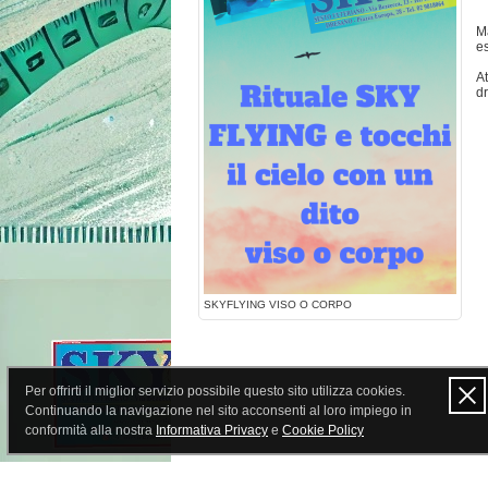
Ma
e
A
dr
SKYFLYING VISO O CORPO
Per offrirti il miglior servizio possibile questo sito utilizza cookies.
Continuando la navigazione nel sito acconsenti al loro impiego in
conformità alla nostra
Informativa Privacy
e
Cookie Policy