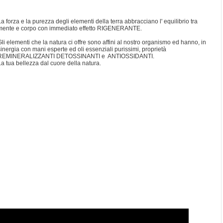
La forza e la purezza degli elementi della terra abbracciano l' equilibrio tra
mente e corpo con immediato effetto RIGENERANTE.
Gli elementi che la natura ci offre sono affini al nostro organismo ed hanno, in
sinergia con mani esperte ed oli essenziali purissimi, proprietà
REMINERALIZZANTI DETOSSINANTI e ANTIOSSIDANTI.
La tua bellezza dal cuore della natura.