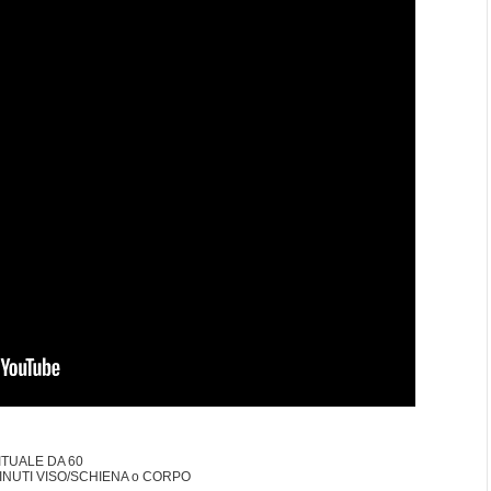
ITUALE DA 60
INUTI VISO/SCHIENA o CORPO