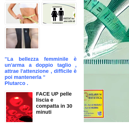
"La bellezza femminile è
un'arma a doppio taglio ,
attrae l'attenzione , difficile è
poi mantenerla "
Plutarco .
FACE UP pelle
liscia e
compatta in 30
minuti
⌛ Come combattere il