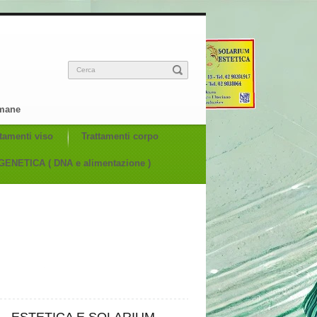
Cerca
imane
ttamenti viso
Trattamenti corpo
ENETICA ( DNA e alimentazione )