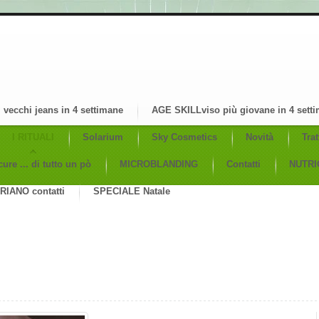
 vecchi jeans in 4 settimane
AGE SKILLviso più giovane in 4 sett
I RITUALI
Solarium
Sky Cosmetics
Novità
Tra
ure ... di tutto un pò
MICROBLANDING
Contatti
NUTRIG
IANO contatti
SPECIALE Natale