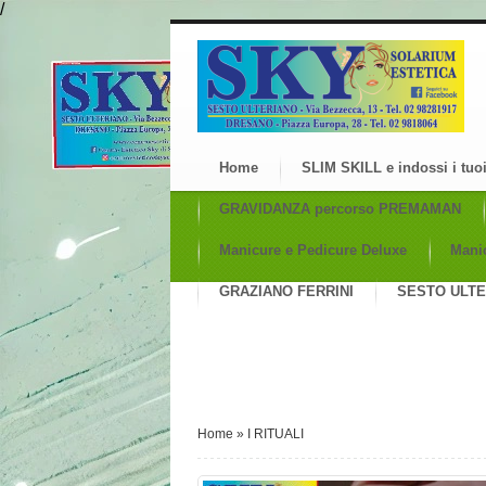
/
Home
SLIM SKILL e indossi i tuoi
GRAVIDANZA percorso PREMAMAN
Manicure e Pedicure Deluxe
Manic
GRAZIANO FERRINI
SESTO ULTER
Home
»
I RITUALI