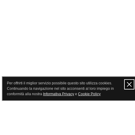
Per offrirti il miglior servizio possibile questo sito utilizza cookies.
Continuando la navigazione nel sito acconsenti al loro impiego in
conformità alla nostra
Informativa Privacy
e
Cookie Policy