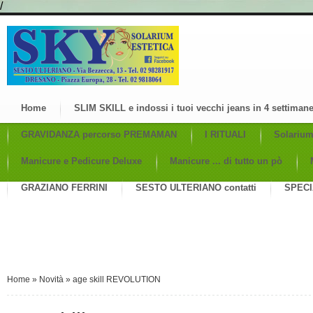
/
Home
SLIM SKILL e indossi i tuoi vecchi jeans in 4 settiman
GRAVIDANZA percorso PREMAMAN
I RITUALI
Solariu
Manicure e Pedicure Deluxe
Manicure ... di tutto un pò
GRAZIANO FERRINI
SESTO ULTERIANO contatti
SPECI
Home
»
Novità
»
age skill REVOLUTION