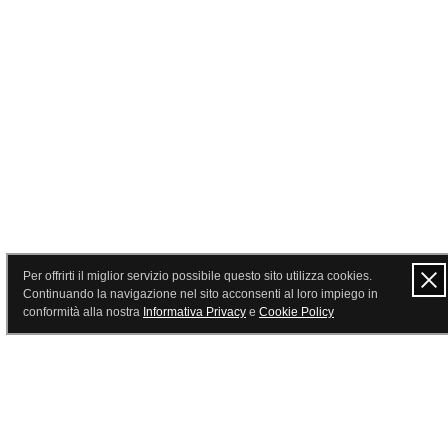
Per offrirti il miglior servizio possibile questo sito utilizza cookies.
Continuando la navigazione nel sito acconsenti al loro impiego in
conformità alla nostra
Informativa Privacy
e
Cookie Policy