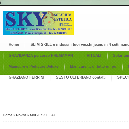
/
Home
SLIM SKILL e indossi i tuoi vecchi jeans in 4 settiman
GRAVIDANZA percorso PREMAMAN
I RITUALI
Solariu
Manicure e Pedicure Deluxe
Manicure ... di tutto un pò
GRAZIANO FERRINI
SESTO ULTERIANO contatti
SPECI
Home
»
Novità
»
MAGICSKILL 4.0