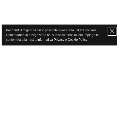
Per offrirti il miglior servizio possibile questo sito utilizza cookies.
Continuando la navigazione nel sito acconsenti al loro impiego in
conformità alla nostra
Informativa Privacy
e
Cookie Policy
Home
SLIM SKILL e indossi i tuoi vecchi jeans in 4 settimane
AGE SKILL
Solarium
Sky Cosmetics
Novità
Trattamenti viso
Trattamenti co
NUTRIGENETICA ( DNA e alimentazione )
GRAZIANO FERRINI
SESTO 
www.centroesteticosky.eu © 2026 -
Onweb
- 347856 visitatori