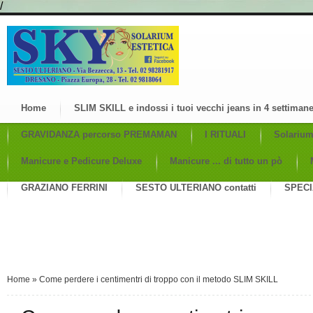
/
Home
SLIM SKILL e indossi i tuoi vecchi jeans in 4 settiman
GRAVIDANZA percorso PREMAMAN
I RITUALI
Solariu
Manicure e Pedicure Deluxe
Manicure ... di tutto un pò
GRAZIANO FERRINI
SESTO ULTERIANO contatti
SPECI
Home
»
Come perdere i centimentri di troppo con il metodo SLIM SKILL