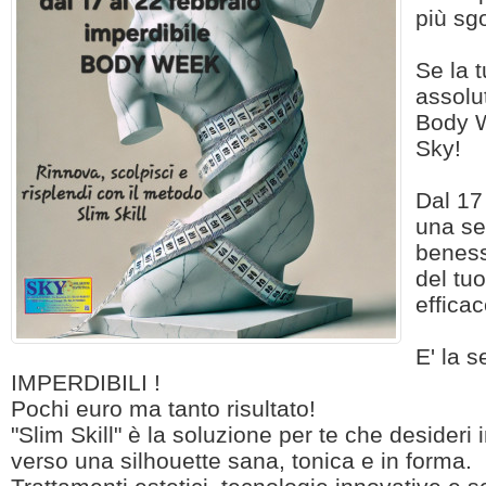
più sg
Se la t
assolu
Body W
Sky!
Dal 17
una se
beness
del tu
effica
E' la 
IMPERDIBILI !
Pochi euro ma tanto risultato!
"Slim Skill" è la soluzione per te che desideri 
verso una silhouette sana, tonica e in forma.